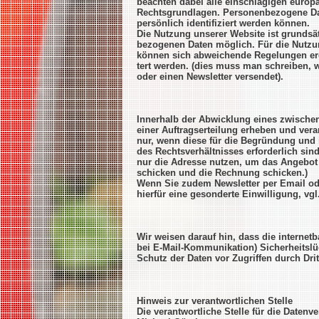
beachten dabei alle einschlägigen europ
Rechtsgrundlagen. Personenbezogene Dat
persönlich identifiziert werden können.
Die Nutzung unserer Website ist grundsä
bezogenen Daten möglich. Für die Nutzun
können sich abweichende Regelungen erg
tert werden. (dies muss man schreiben, 
oder einen Newsletter versendet).
Innerhalb der Abwicklung eines zwische
einer Auftragserteilung erheben und ver
nur, wenn diese für die Begründung und 
des Rechtsverhältnisses erforderlich sind
nur die Adresse nutzen, um das Angebot 
schicken und die Rechnung schicken.)
Wenn Sie zudem Newsletter per Email od
hierfür eine gesonderte Einwilligung, vg
Wir weisen darauf hin, dass die internet
bei E-Mail-Kommunikation) Sicherheitslü
Schutz der Daten vor Zugriffen durch Dri
Hinweis zur verantwortlichen Stelle
Die verantwortliche Stelle für die Datenve