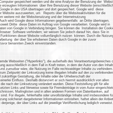
m Computer gespeichert werden und die eine Analyse der Benutzung der Websi
e erzeugten Informationen über Ihre Benutzung dieser Website (einschließlic
 Google in den USA übertragen und dort gespeichert. Google wird diese
r Website auszuwerten, um Reports über die Websiteaktivitäten für die
 weitere mit der Websitenutzung und der Internetnutzung
Auch wird Google diese Informationen gegebenenfalls an Dritte übertragen,
soweit Dritte diese Daten im Auftrag von Google verarbeiten. Google wird in
ten von Google in Verbindung bringen. Sie können die Installation der Cooki
Browser Software verhindern; wir weisen Sie jedoch darauf hin, dass Sie in
 Funktionen dieser Website vollumfänglich nutzen können. Durch die Nutzun
arbeitung der über Sie erhobenen Daten durch Google in der zuvor
em zuvor benannten Zweck einverstanden.
fremde Webseiten ("Hyperlinks"), die außerhalb des Verantwortungsbereiches 
ung ausschließlich in dem Fall in Kraft treten, in dem der Autor von den Inhal
nd zumutbar wäre, die Nutzung im Falle rechtswidriger Inhalte zu verhindern.
 zum Zeitpunkt der Linksetzung keine illegalen Inhalte auf den zu verlinkenden
 zukünftige Gestaltung, die Inhalte oder die Urheberschaft der
einerlei Einfluss. Deshalb distanziert er sich hiermit ausdrücklich von allen
, die nach der Linksetzung verändert wurden. Diese Feststellung gilt für alle
setzten Links und Verweise sowie für Fremdeinträge in vom Autor eingerichte
chnissen, Mailinglisten und in allen anderen Formen von Datenbanken, auf
sind. Für illegale, fehlerhafte oder unvollständige Inhalte und insbesondere fü
ung solcherart dargebotener Informationen entstehen, haftet allein der Anbie
derjenige, der über Links auf die jeweilige Veröffentlichung lediglich verweist.