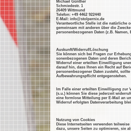
Michael Günther
Schmiedestr. 1
26409 Wittmund
Telefon: +49 4462 922440
E-Mail: info@stolpernix.de
Verantwortliche Stelle ist die natürliche 
gemeinsam mit anderen über die Zwecke 
personenbezogenen Daten (z.B. Namen, E-
Auskunft/Widerruf/Löschung
Sie können sich bei Fragen zur Erhebung
sonenbezogenen Daten und deren Berich
Widerruf einer erteilten Einwilligung un
darauf hin, dass Ihnen ein Recht auf Ber
personenbezogener Daten zusteht, sollte
Aufbewahrungspflicht entgegenstehen.
Im Falle einer erteilten Einwilligung zu
(s.u.) können Sie diese jederzeit widerruf
eine formlose Mitteilung per E-Mail an u
Widerruf erfolgten Datenverarbeitung ble
Nutzung von Cookies
Diese Internetseiten verwenden teilweise
dazu, unsere Seiten zu optimieren, sie a