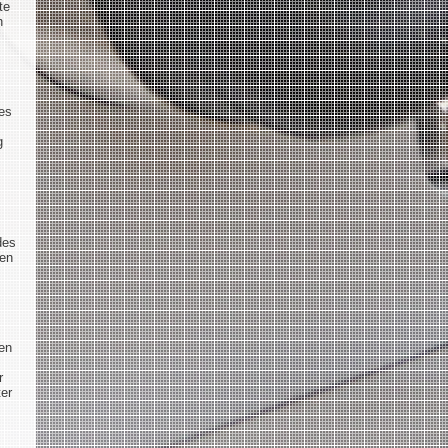
te
h
es
g
des
ten
ten
r
ter