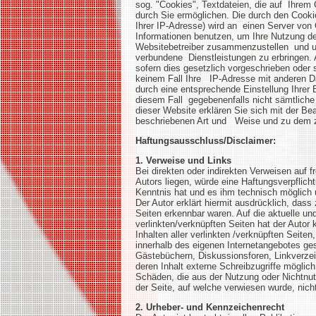
sog. "Cookies", Textdateien, die auf Ihre
durch Sie ermöglichen. Die durch den Cooki
Ihrer IP-Adresse) wird an einen Server von
Informationen benutzen, um Ihre Nutzung de
Websitebetreiber zusammenzustellen und um
verbundene Dienstleistungen zu erbringen. 
sofern dies gesetzlich vorgeschrieben oder 
keinem Fall Ihre IP-Adresse mit anderen Da
durch eine entsprechende Einstellung Ihrer 
diesem Fall gegebenenfalls nicht sämtliche
dieser Website erklären Sie sich mit der Be
beschriebenen Art und Weise und zu d
Haftungsausschluss/Disclaimer:
1. Verweise und Links
Bei direkten oder indirekten Verweisen auf 
Autors liegen, würde eine Haftungsverpflicht
Kenntnis hat und es ihm technisch möglich u
Der Autor erklärt hiermit ausdrücklich, dass
Seiten erkennbar waren. Auf die aktuelle und
verlinkten/verknüpften Seiten hat der Autor k
Inhalten aller verlinkten /verknüpften Seiten
innerhalb des eigenen Internetangebotes ge
Gästebüchern, Diskussionsforen, Linkverzei
deren Inhalt externe Schreibzugriffe möglich 
Schäden, die aus der Nutzung oder Nichtnutz
der Seite, auf welche verwiesen wurde, nicht 
2. Urheber- und Kennzeichenrecht