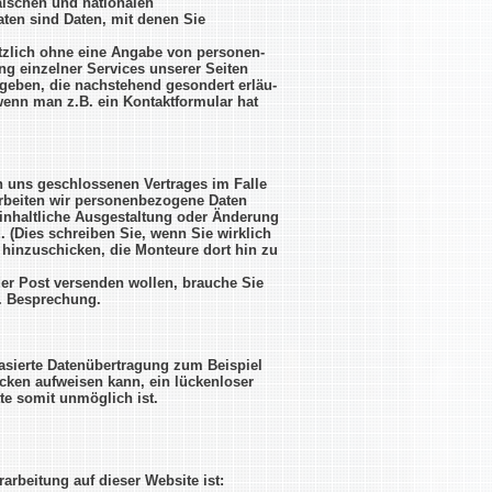
äischen und nationalen
en sind Daten, mit denen Sie
tzlich ohne eine Angabe von personen-
g einzelner Services unserer Seiten
eben, die nachstehend gesondert erläu-
wenn man z.B. ein Kontaktformular hat
n uns geschlossenen Vertrages im Falle
arbeiten wir personenbezogene Daten
inhaltliche Ausgestaltung oder Änderung
. (Dies schreiben Sie, wenn Sie wirklich
hinzuschicken, die Monteure dort hin zu
er Post versenden wollen, brauche Sie
l. Besprechung.
basierte Datenübertragung zum Beispiel
cken aufweisen kann, ein lückenloser
tte somit unmöglich ist.
rarbeitung auf dieser Website ist: